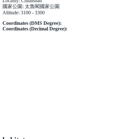
Locality:
Chilaishan
國家公園:
太魯閣國家公園
Altitude:
3100 - 3300
Coordinates (DMS Degree):
Coordinates (Decimal Degree):