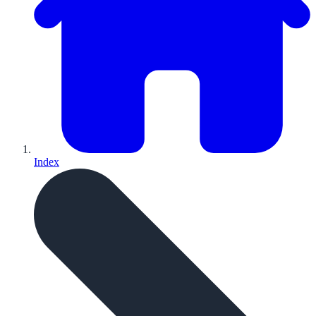
Index