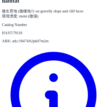
habitat
微生育地 (微棲地?):
on gravelly slope and cliff faces
環境溼度:
moist (微濕)
Catalog Number
HAST:79118
ARK: ark:/18474/b2pk07m2m