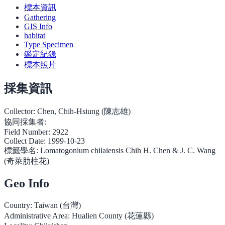
標本資訊
Gathering
GIS Info
habitat
Type Specimen
鑑定紀錄
標本照片
採集資訊
Collector:
Chen, Chih-Hsiung (陳志雄)
協同採集者:
Field Number:
2922
Collect Date:
1999-10-23
標籤學名:
Lomatogonium chilaiensis Chih H. Chen & J. C. Wang
(奇萊肋柱花)
Geo Info
Country:
Taiwan (台灣)
Administrative Area:
Hualien County (花蓮縣)