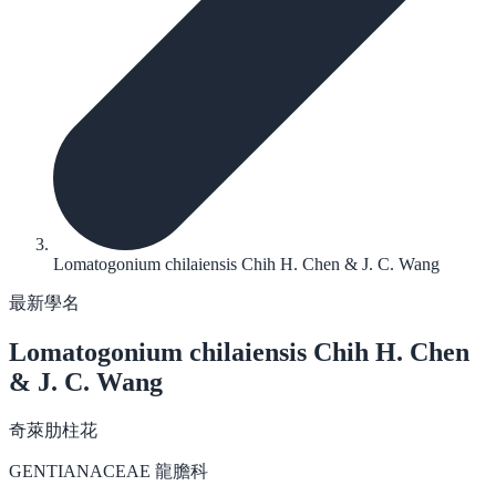
Lomatogonium chilaiensis Chih H. Chen & J. C. Wang
最新學名
Lomatogonium chilaiensis
Chih H. Chen
& J. C. Wang
奇萊肋柱花
GENTIANACEAE 龍膽科