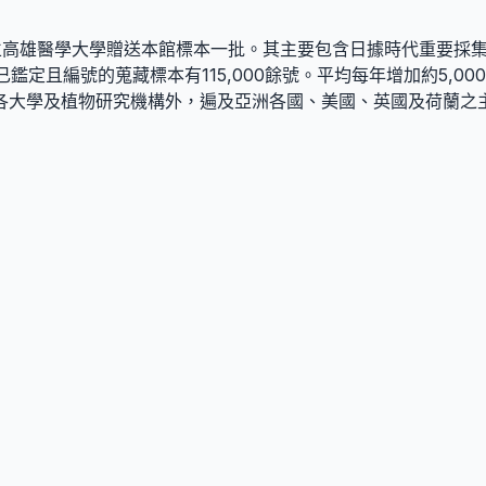
立高雄醫學大學贈送本館標本一批。其主要包含日據時代重要採集者島
鑑定且編號的蒐藏標本有115,000餘號。平均每年增加約5,0
各大學及植物研究機構外，遍及亞洲各國、美國、英國及荷蘭之