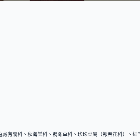
蒐藏有菊科、秋海棠科、鴨跖草科、珍珠菜屬（報春花科）、細