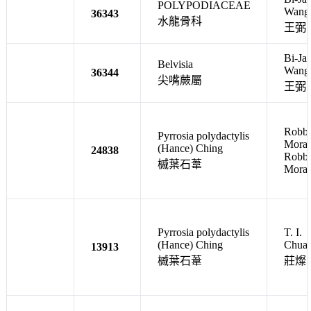
POLYPODIACEAE
Wang
36343
水龍骨科
王弼
Bi-Ja
Belvisia
Wang
36344
尖嘴蕨屬
王弼
Robb
Pyrrosia polydactylis
Mora
(Hance) Ching
24838
Robb
槭葉石葦
Mora
Pyrrosia polydactylis
T. I.
(Hance) Ching
Chua
13913
槭葉石葦
莊燦