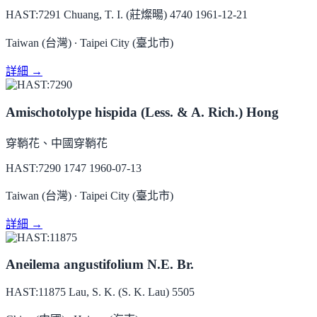
HAST:7291
Chuang, T. I. (莊燦暘) 4740
1961-12-21
Taiwan (台灣) ∙ Taipei City (臺北市)
詳細 →
Amischotolype hispida (Less. & A. Rich.) Hong
穿鞘花、中國穿鞘花
HAST:7290
1747
1960-07-13
Taiwan (台灣) ∙ Taipei City (臺北市)
詳細 →
Aneilema angustifolium N.E. Br.
HAST:11875
Lau, S. K. (S. K. Lau) 5505