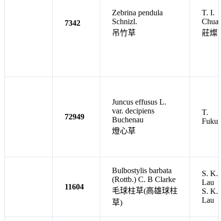
Zebrina pendula
T. I.
Schnizl.
Chua
7342
吊竹草
莊燦
Juncus effusus L.
var. decipiens
T.
72949
Buchenau
Fuku
燈心草
Bulbostylis barbata
S. K.
(Rottb.) C. B Clarke
Lau
11604
毛球柱草(高雄球柱
S. K.
Lau
草)