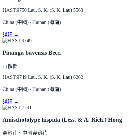
HAST:9750
Lau, S. K. (S. K. Lau) 5563
China (中國) ∙ Hainan (海南)
詳細 →
Pinanga bavensis Becc.
山檳榔
HAST:9749
Lau, S. K. (S. K. Lau) 6262
China (中國) ∙ Hainan (海南)
詳細 →
Amischotolype hispida (Less. & A. Rich.) Hong
穿鞘花、中國穿鞘花