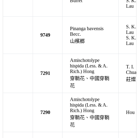
Burret
S. K.
Lau
S. K.
Pinanga bavensis
Lau
Becc.
9749
S. K.
山檳榔
Lau
Amischotolype
hispida (Less. & A.
T. I.
Rich.) Hong
Chua
7291
穿鞘花、中國穿鞘
莊燦
花
Amischotolype
hispida (Less. & A.
Rich.) Hong
7290
Hou
穿鞘花、中國穿鞘
花