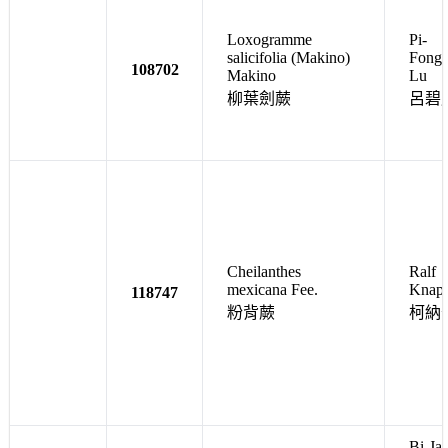
Loxogramme
Pi-
salicifolia (Makino)
Fong
108702
Makino
Lu
柳葉劍蕨
呂碧
Cheilanthes
Ralf
mexicana Fee.
Knap
118747
粉背蕨
柯納
Bi-Ja