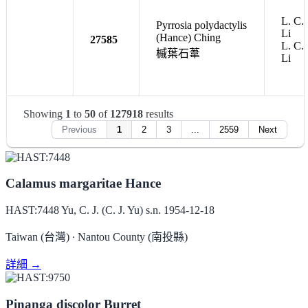
L. C.
Pyrrosia polydactylis
Li
(Hance) Ching
27585
L. C.
槭葉石葦
Li
Showing
1
to
50
of
127918
results
Previous
1
2
3
...
2559
Next
Calamus margaritae Hance
HAST:7448
Yu, C. J. (C. J. Yu) s.n.
1954-12-18
Taiwan (台灣) ∙ Nantou County (南投縣)
詳細 →
Pinanga discolor Burret