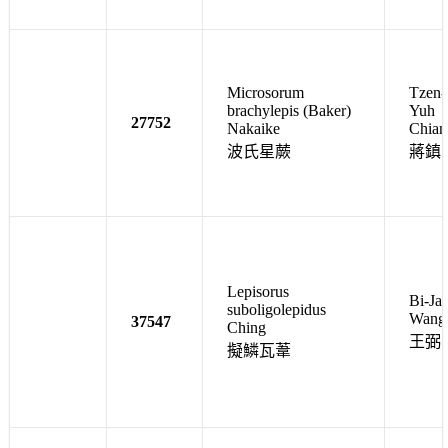
Microsorum
Tzen-
brachylepis (Baker)
Yuh
27752
Nakaike
Chian
波氏星蕨
蔣鎮
Lepisorus
Bi-Ja
suboligolepidus
Wang
37547
Ching
王弼
擬鱗瓦葦