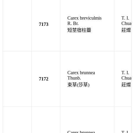
Carex breviculmis
T. I.
R. Br.
Chua
7173
短莖宿柱薹
莊燦
Carex brunnea
T. I.
Thunb.
Chua
7172
束草(莎草)
莊燦
Carex brunnea
T. I.