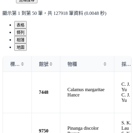
顯示第 1 到第 50 筆，共 127918 筆資料 (0.0048 秒)
表格
條列
相簿
地圖
標本照
館號
物種
採集者
C. J.
Calamus margaritae
Yu
7448
Hance
C. J.
Yu
S. K.
Pinanga discolor
Lau
9750