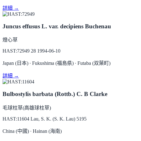
詳細 →
Juncus effusus L. var. decipiens Buchenau
燈心草
HAST:72949
28
1994-06-10
Japan (日本) ∙ Fukushima (福島県) ∙ Futaba (双葉町)
詳細 →
Bulbostylis barbata (Rottb.) C. B Clarke
毛球柱草(高雄球柱草)
HAST:11604
Lau, S. K. (S. K. Lau) 5195
China (中國) ∙ Hainan (海南)