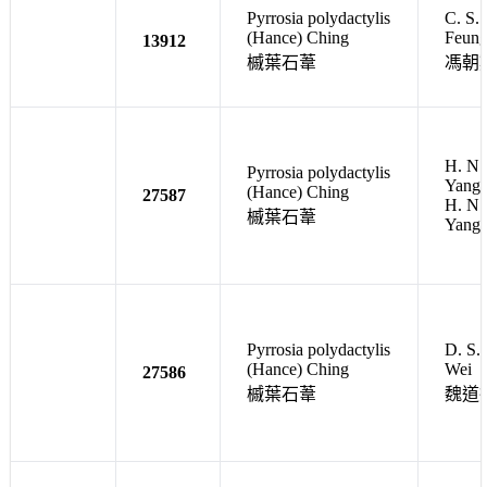
Pyrrosia polydactylis
C. S.
(Hance) Ching
Feun
13912
槭葉石葦
馮朝
H. N.
Pyrrosia polydactylis
Yang
(Hance) Ching
27587
H. N.
槭葉石葦
Yang
Pyrrosia polydactylis
D. S.
(Hance) Ching
Wei
27586
槭葉石葦
魏道