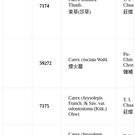
Thunb.
Chua
7174
束草(莎草)
莊燦
Pu-
Carex cruciata Wahl.
Chin
59272
Chon
煙火薹
鐘補
Carex chrysolepis
T. I.
Franch. & Sav. var.
Chua
7175
odontostoma (Kük.)
莊燦
Ohwi
Carex chrysolepis