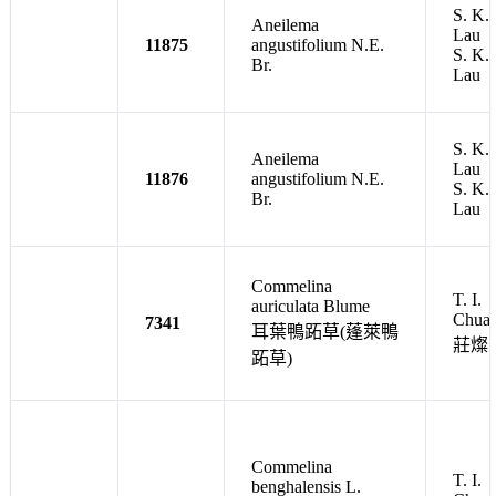
S. K.
Aneilema
Lau
11875
angustifolium N.E.
S. K.
Br.
Lau
S. K.
Aneilema
Lau
11876
angustifolium N.E.
S. K.
Br.
Lau
Commelina
T. I.
auriculata Blume
Chua
7341
耳葉鴨跖草(蓬萊鴨
莊燦
跖草)
Commelina
T. I.
benghalensis L.