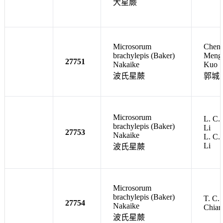
大星蕨
Microsorum
Chen-
brachylepis (Baker)
Meng
27751
Nakaike
Kuo
波氏星蕨
郭城
Microsorum
L. C.
brachylepis (Baker)
Li
27753
Nakaike
L. C.
Li
波氏星蕨
Microsorum
brachylepis (Baker)
T. C.
27754
Nakaike
Chian
波氏星蕨