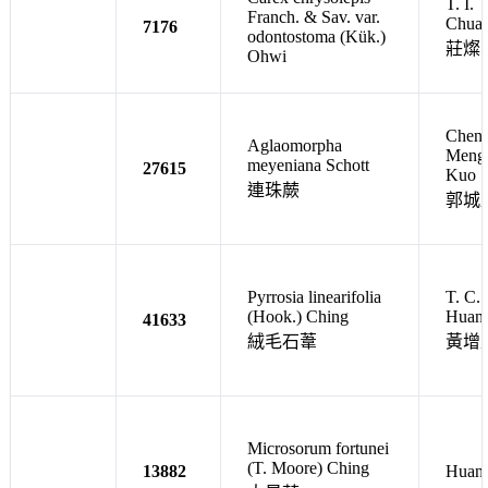
T. I.
Franch. & Sav. var.
Chua
7176
odontostoma (Kük.)
莊燦
Ohwi
Chen-
Aglaomorpha
Meng
meyeniana Schott
27615
Kuo
連珠蕨
郭城
Pyrrosia linearifolia
T. C.
(Hook.) Ching
Huan
41633
絨毛石葦
黃增
Microsorum fortunei
(T. Moore) Ching
13882
Huan