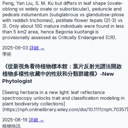
Peng, Yan Liu, S. M. Ku but differs in leaf shape (ovate-
oblong vs widely ovate or suborbicular), peduncle and
pedicels indumentum (subglabrous vs glandulose-pilose
with reddish trichomes), pistillate flower tepals (2(-3) vs
3). Only about 100 mature individuals were found in less
than 5 km2 area, hence Begonia kuofangii is
provisionally assessed as Critically Endangered (CR).
2025-09-03
詳細 →
學術
《從新視角看待植物標本館：葉片反射光譜法開啟
植物多樣性收藏中的性狀和分類群建模》-New
Phytologist
[Seeing herbaria in a new light: leaf reflectance
spectroscopy unlocks trait and classification modeling in
plant biodiversity collections]
(https://nph.onlinelibrary.wiley.com/doi/10.1111/nph.70357
2025-08-19
詳細 →
植物快訊