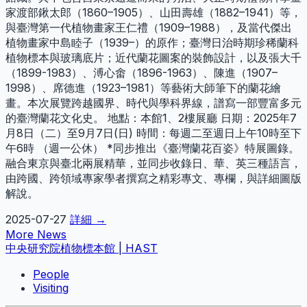
家渡部鍬太郎（1860–1905）、山田壽雄（1882–1941）等，
與臺灣第一代植物畫家王仁禮（1909–1988），及當代傑出
植物畫家中島睦子（1939–）的原作；臺灣日治時期珍稀蘭科
植物標本與玻璃底片；近代蘭花圖案的裝飾設計，以及張大千
（1899-1983）、溥心畬（1896-1963）、陳進（1907–
1998）、席德進（1923–1981）等藝術大師筆下的蘭花繪
畫。本次展覽跨越國界、時代與學科界線，譜寫一部豐富多元
的臺灣蘭花文化史。 地點：本館1、2樓展廳 日期：2025年7
月8日（二）至9月7日(日) 時間：每週二至週日上午10時至下
午6時 （週一公休） *同步推出《臺灣蘭花百姿》特展圖錄。
融合東京與臺北兩展精華，並同步收錄日、華、英三種語言，
由跨國、跨領域專家學者撰寫之精彩專文、專欄，與詳細圖版
解說。
2025-07-27
詳細 →
More News
中央研究院植物標本館 | HAST
People
Visiting