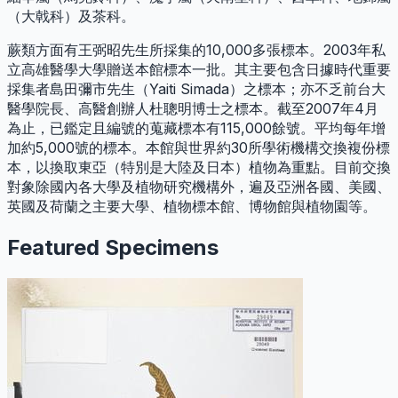
（大戟科）及茶科。
蕨類方面有王弼昭先生所採集的10,000多張標本。2003年私
立高雄醫學大學贈送本館標本一批。其主要包含日據時代重要
採集者島田彌市先生（Yaiti Simada）之標本；亦不乏前台大
醫學院長、高醫創辦人杜聰明博士之標本。截至2007年4月
為止，已鑑定且編號的蒐藏標本有115,000餘號。平均每年增
加約5,000號的標本。本館與世界約30所學術機構交換複份標
本，以換取東亞（特別是大陸及日本）植物為重點。目前交換
對象除國內各大學及植物研究機構外，遍及亞洲各國、美國、
英國及荷蘭之主要大學、植物標本館、博物館與植物園等。
Featured Specimens