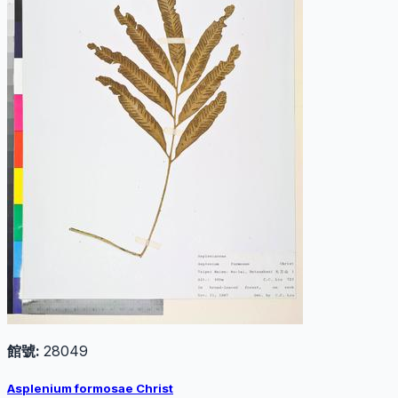
館號:
28049
Asplenium formosae Christ