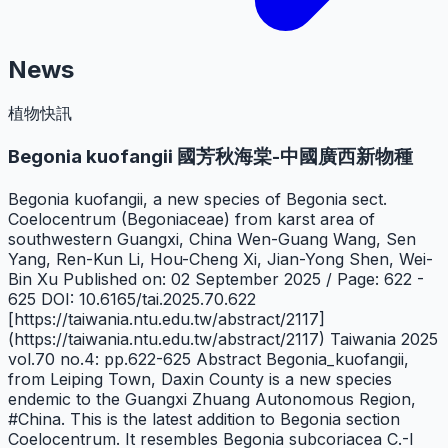
News
植物快訊
Begonia kuofangii 國芳秋海棠-中國廣西新物種
Begonia kuofangii, a new species of Begonia sect.
Coelocentrum (Begoniaceae) from karst area of
southwestern Guangxi, China Wen-Guang Wang, Sen
Yang, Ren-Kun Li, Hou-Cheng Xi, Jian-Yong Shen, Wei-
Bin Xu Published on: 02 September 2025 / Page: 622 -
625 DOI: 10.6165/tai.2025.70.622
[https://taiwania.ntu.edu.tw/abstract/2117]
(https://taiwania.ntu.edu.tw/abstract/2117) Taiwania 2025
vol.70 no.4: pp.622-625 Abstract Begonia_kuofangii,
from Leiping Town, Daxin County is a new species
endemic to the Guangxi Zhuang Autonomous Region,
#China. This is the latest addition to Begonia section
Coelocentrum. It resembles Begonia subcoriacea C.-I