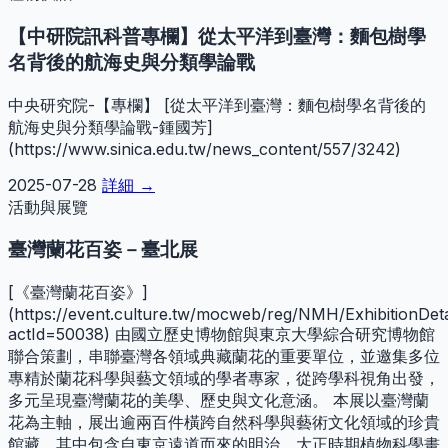
【中研院訊科普專欄】從太平洋到臺灣：麵包樹學
名背後的航海史與分類學論戰
中央研究院-【專欄】 [從太平洋到臺灣：麵包樹學名背後的
航海史與分類學論戰-鍾國芳]
(https://www.sinica.edu.tw/news_content/557/3242)
2025-07-28
詳細 →
活動與展覽
臺灣蘭花百姿－臺北展
[《臺灣蘭花百姿》]
(https://event.culture.tw/mocweb/reg/NMH/ExhibitionDetail
actId=50038) 由國立歷史博物館與東京大學綜合研究博物館
聯合策劃，串聯臺灣各領域典藏蘭花的重要單位，並邀集多位
專精於蘭花科學與藝文領域的學者專家，從跨學科視角出發，
多元呈現臺灣蘭花的美學、歷史與文化意涵。 本展以臺灣蘭
花為主軸，展出逾兩百件橫跨自然科學與藝術文化領域的珍貴
館藏。其中包含自東京遠道而來的明治、大正時期植物科學畫