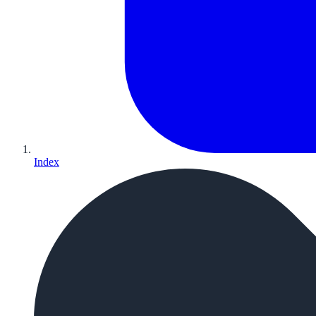
Index