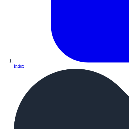
Index