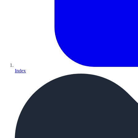
Index