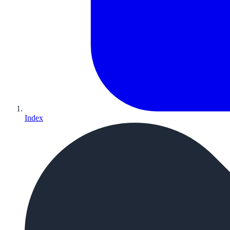
Index