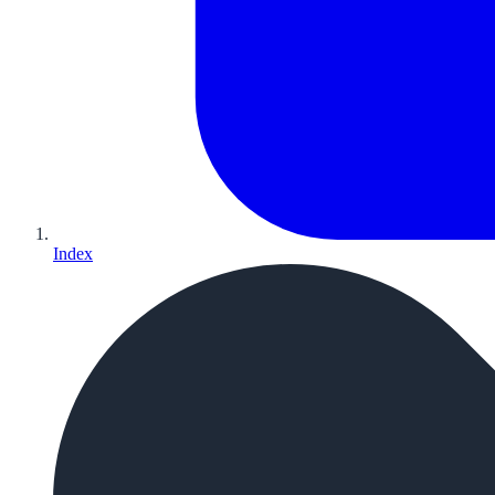
Index