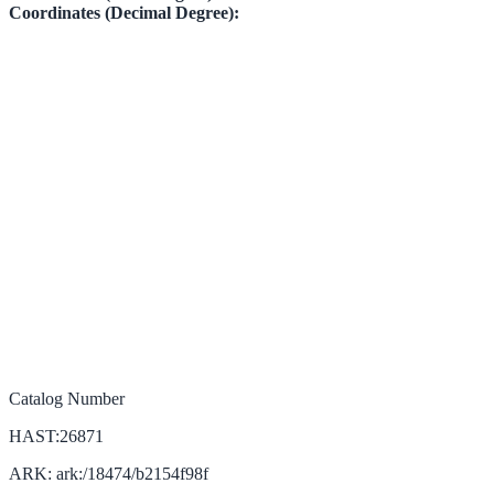
Coordinates (Decimal Degree):
Catalog Number
HAST:26871
ARK: ark:/18474/b2154f98f