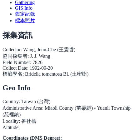
Gathering
GIS Info
鑑定紀錄
標本照片
採集資訊
Collector:
Wang, Jenn-Che (王震哲)
協同採集者:
J. J. Wang
Field Number:
7826
Collect Date:
1992-09-20
標籤學名:
Bridelia tomentosa Bl. (土密樹)
Geo Info
Country:
Taiwan (台灣)
Administrative Area:
Miaoli County (苗栗縣) • Yuanli Township
(苑裡鎮)
Locality:
番社橋
Altitude:
Coordinates (DMS Degree):