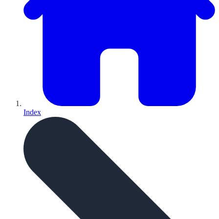
Index