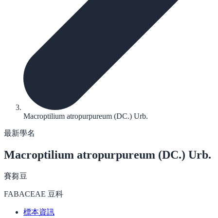
Macroptilium atropurpureum (DC.) Urb.
最新學名
Macroptilium atropurpureum
(DC.) Urb.
賽芻豆
FABACEAE 豆科
標本資訊