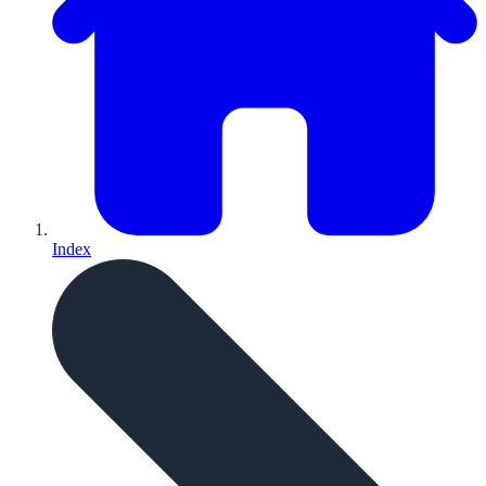
Index