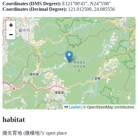
Coordinates (DMS Degree):
E121°00'45", N24°5'08"
Coordinates (Decimal Degree):
121.012500, 24.085556
+
−
Leaflet
|
© OpenStreetMap contributors
habitat
微生育地 (微棲地?):
open place