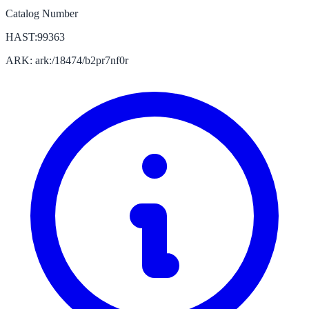
Catalog Number
HAST:99363
ARK: ark:/18474/b2pr7nf0r