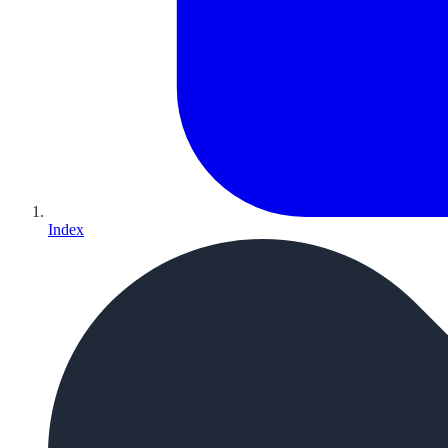
Index