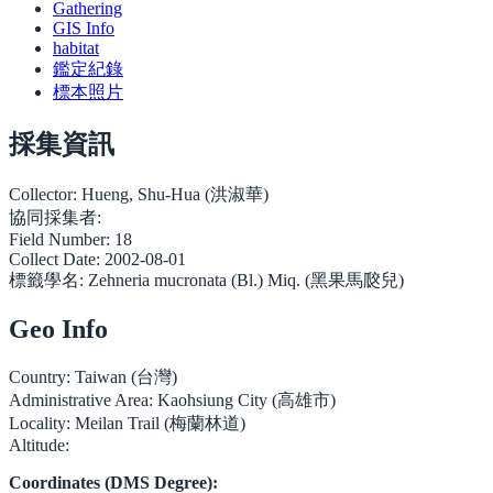
Gathering
GIS Info
habitat
鑑定紀錄
標本照片
採集資訊
Collector:
Hueng, Shu-Hua (洪淑華)
協同採集者:
Field Number:
18
Collect Date:
2002-08-01
標籤學名:
Zehneria mucronata (Bl.) Miq. (黑果馬㼎兒)
Geo Info
Country:
Taiwan (台灣)
Administrative Area:
Kaohsiung City (高雄市)
Locality:
Meilan Trail (梅蘭林道)
Altitude:
Coordinates (DMS Degree):