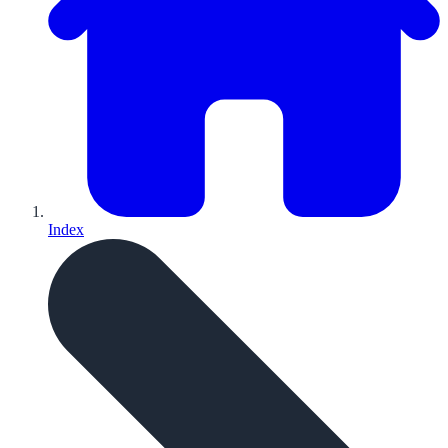
Index