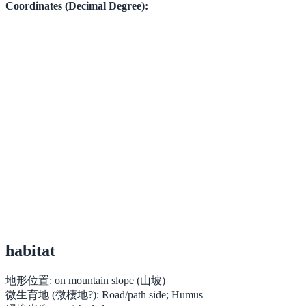
Coordinates (Decimal Degree):
habitat
地形位置:
on mountain slope (山坡)
微生育地 (微棲地?):
Road/path side; Humus