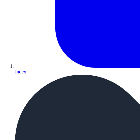
Index