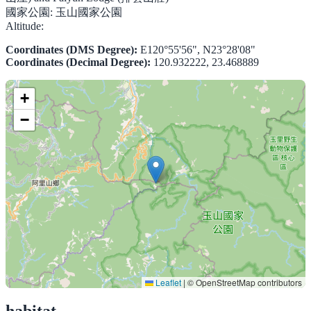
國家公園:
玉山國家公園
Altitude:
Coordinates (DMS Degree):
E120°55'56", N23°28'08"
Coordinates (Decimal Degree):
120.932222, 23.468889
+
−
Leaflet
|
© OpenStreetMap contributors
habitat