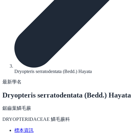
Dryopteris serratodentata (Bedd.) Hayata
最新學名
Dryopteris serratodentata
(Bedd.) Hayata
鋸齒葉鱗毛蕨
DRYOPTERIDACEAE 鱗毛蕨科
標本資訊