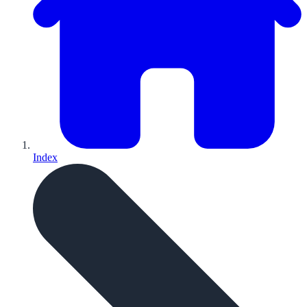
Index