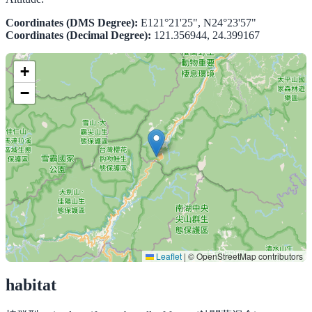
Coordinates (DMS Degree):
E121°21'25", N24°23'57"
Coordinates (Decimal Degree):
121.356944, 24.399167
+
−
Leaflet
|
© OpenStreetMap contributors
habitat