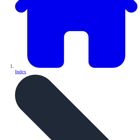
Index