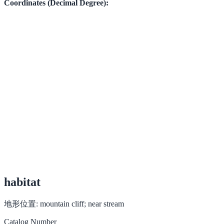
Coordinates (Decimal Degree):
habitat
地形位置:
mountain cliff; near stream
Catalog Number