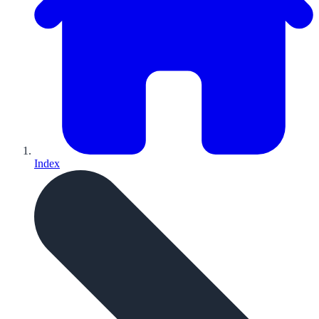
Index