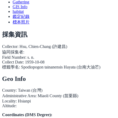
Gathering
GIS Info
habitat
鑑定紀錄
標本照片
採集資訊
Collector:
Hsu, Chien-Chang (許建昌)
協同採集者:
Field Number:
s. n.
Collect Date:
1959-10-08
標籤學名:
Spodiopogon tainanensis Hayata (台南大油芒)
Geo Info
Country:
Taiwan (台灣)
Administrative Area:
Miaoli County (苗栗縣)
Locality:
Hsianpi
Altitude:
Coordinates (DMS Degree):