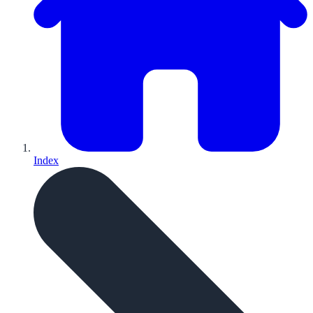
Index