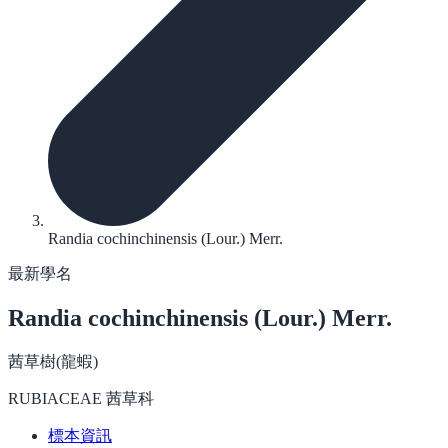
Randia cochinchinensis (Lour.) Merr.
最新學名
Randia cochinchinensis
(Lour.) Merr.
茜草樹(龍蝦)
RUBIACEAE 茜草科
標本資訊