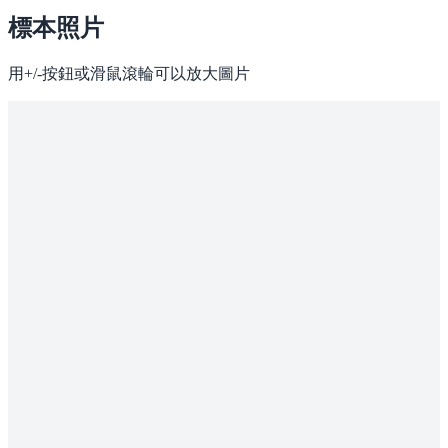
標本照片
用+/-按鈕或滑鼠滾輪可以放大圖片