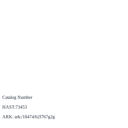
Catalog Number
HAST:73453
ARK: ark:/18474/b2f767g2g