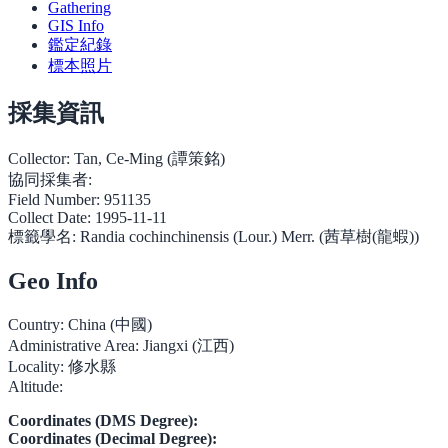
Gathering
GIS Info
鑑定紀錄
標本照片
採集資訊
Collector:
Tan, Ce-Ming (譚策銘)
協同採集者:
Field Number:
951135
Collect Date:
1995-11-11
標籤學名:
Randia cochinchinensis (Lour.) Merr. (茜草樹(龍蝦))
Geo Info
Country:
China (中國)
Administrative Area:
Jiangxi (江西)
Locality:
修水縣
Altitude:
Coordinates (DMS Degree):
Coordinates (Decimal Degree):