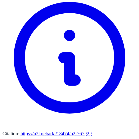
Citation:
https://n2t.net/ark:/18474/b2f767g2g