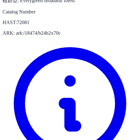
植群型:
Everygreen broadleaf forest
Catalog Number
HAST:72081
ARK: ark:/18474/b24b2x70c