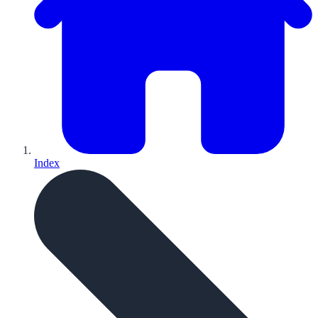
Index