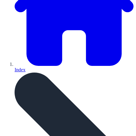
Index