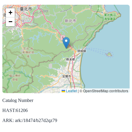
+
−
Leaflet
|
© OpenStreetMap contributors
Catalog Number
HAST:61206
ARK: ark:/18474/b27d2qz79