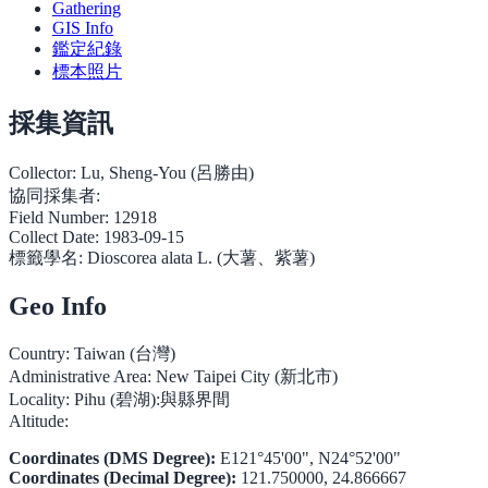
Gathering
GIS Info
鑑定紀錄
標本照片
採集資訊
Collector:
Lu, Sheng-You (呂勝由)
協同採集者:
Field Number:
12918
Collect Date:
1983-09-15
標籤學名:
Dioscorea alata L. (大薯、紫薯)
Geo Info
Country:
Taiwan (台灣)
Administrative Area:
New Taipei City (新北市)
Locality:
Pihu (碧湖):與縣界間
Altitude:
Coordinates (DMS Degree):
E121°45'00", N24°52'00"
Coordinates (Decimal Degree):
121.750000, 24.866667