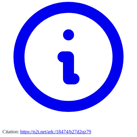
Citation:
https://n2t.net/ark:/18474/b27d2qz79