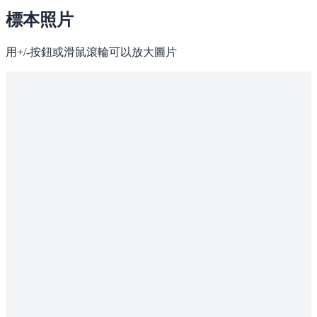
標本照片
用+/-按鈕或滑鼠滾輪可以放大圖片