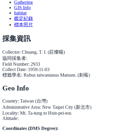
Gathering
GIS Info
habitat
鑑定紀錄
標本照片
採集資訊
Collector:
Chuang, T. I. (莊燦暘)
協同採集者:
Field Number:
2933
Collect Date:
1959-11-03
標籤學名:
Rubus taiwanianus Matsum. (刺莓)
Geo Info
Country:
Taiwan (台灣)
Administrative Area:
New Taipei City (新北市)
Locality:
Mt. Ta-tung to Hsin-pei-tou
Altitude:
Coordinates (DMS Degree):