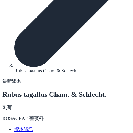
Rubus tagallus Cham. & Schlecht.
最新學名
Rubus tagallus
Cham. & Schlecht.
刺莓
ROSACEAE 薔薇科
標本資訊