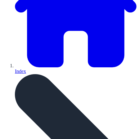
Index