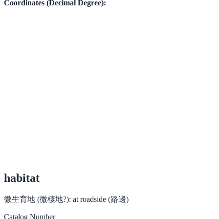
Coordinates (Decimal Degree):
habitat
微生育地 (微棲地?):
at roadside (路邊)
Catalog Number