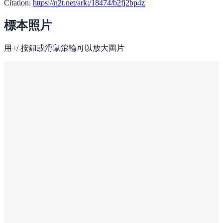
Citation:
https://n2t.net/ark:/18474/b2fj2bp4z
標本照片
用+/-按鈕或滑鼠滾輪可以放大圖片