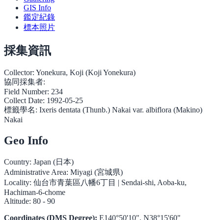
GIS Info
鑑定紀錄
標本照片
採集資訊
Collector:
Yonekura, Koji (Koji Yonekura)
協同採集者:
Field Number:
234
Collect Date:
1992-05-25
標籤學名:
Ixeris dentata (Thunb.) Nakai var. albiflora (Makino)
Nakai
Geo Info
Country:
Japan (日本)
Administrative Area:
Miyagi (宮城県)
Locality:
仙台市青葉區八幡6丁目 | Sendai-shi, Aoba-ku,
Hachiman-6-chome
Altitude:
80 - 90
Coordinates (DMS Degree):
E140°50'10", N38°15'60"