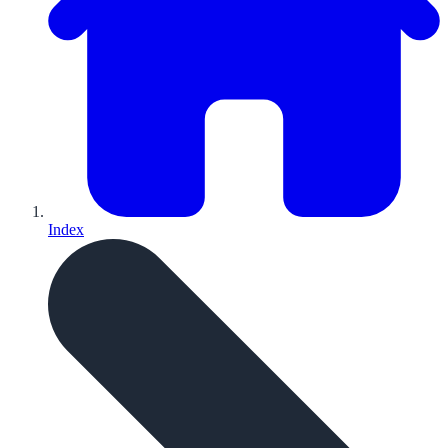
Index