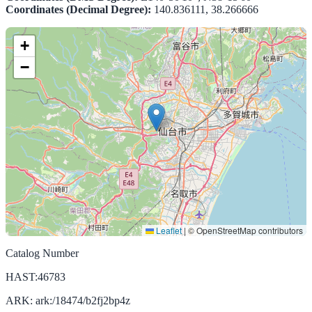
Coordinates (Decimal Degree):
140.836111, 38.266666
+
−
Leaflet
|
© OpenStreetMap contributors
Catalog Number
HAST:46783
ARK: ark:/18474/b2fj2bp4z