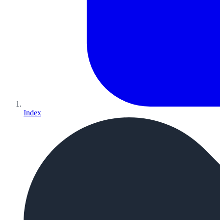
Index