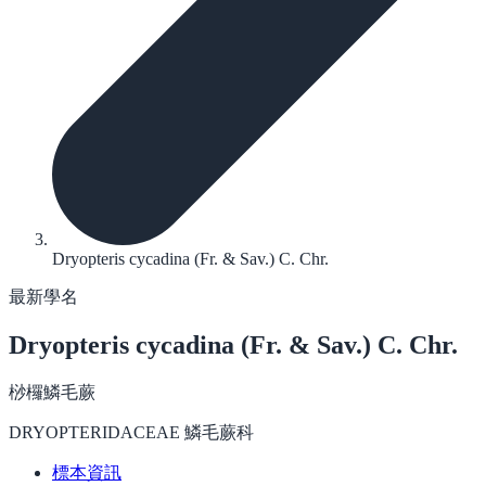
Dryopteris cycadina (Fr. & Sav.) C. Chr.
最新學名
Dryopteris cycadina
(Fr. & Sav.) C. Chr.
桫欏鱗毛蕨
DRYOPTERIDACEAE 鱗毛蕨科
標本資訊