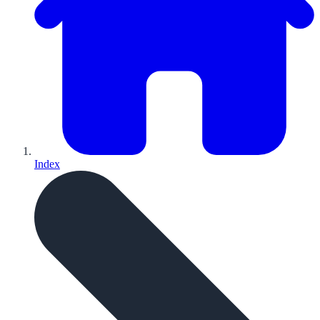
Index