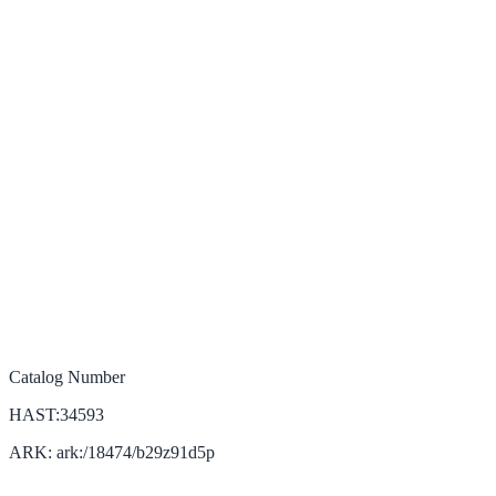
Catalog Number
HAST:34593
ARK: ark:/18474/b29z91d5p