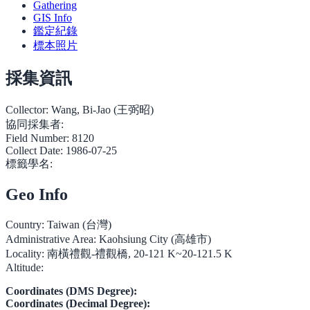
Gathering
GIS Info
鑑定紀錄
標本照片
採集資訊
Collector:
Wang, Bi-Jao (王弼昭)
協同採集者:
Field Number:
8120
Collect Date:
1986-07-25
標籤學名:
Geo Info
Country:
Taiwan (台灣)
Administrative Area:
Kaohsiung City (高雄市)
Locality:
南橫禮觀-禮觀橋, 20-121 K~20-121.5 K
Altitude:
Coordinates (DMS Degree):
Coordinates (Decimal Degree):