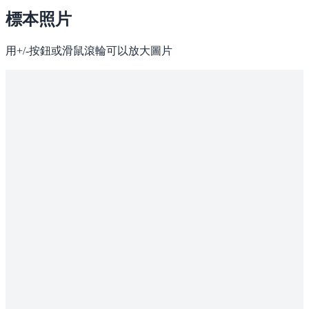
標本照片
用+/-按鈕或滑鼠滾輪可以放大圖片