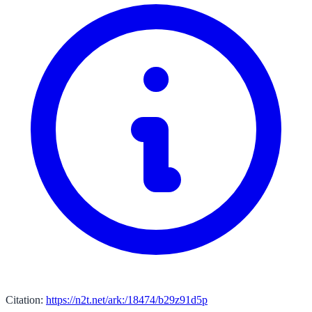
Citation:
https://n2t.net/ark:/18474/b29z91d5p