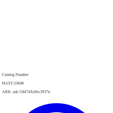
Catalog Number
HAST:33848
ARK: ark:/18474/b28w3937n