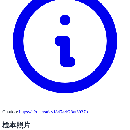
Citation:
https://n2t.net/ark:/18474/b28w3937n
標本照片