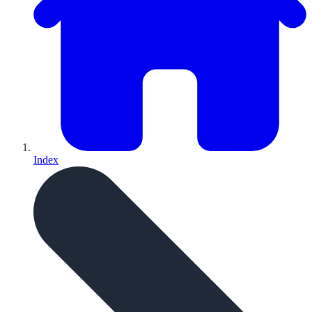
Index