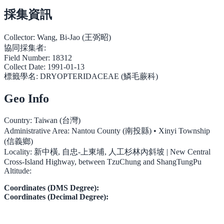
採集資訊
Collector:
Wang, Bi-Jao (王弼昭)
協同採集者:
Field Number:
18312
Collect Date:
1991-01-13
標籤學名:
DRYOPTERIDACEAE (鱗毛蕨科)
Geo Info
Country:
Taiwan (台灣)
Administrative Area:
Nantou County (南投縣) • Xinyi Township
(信義鄉)
Locality:
新中橫, 自忠-上東埔, 人工杉林內斜坡 | New Central
Cross-Island Highway, between TzuChung and ShangTungPu
Altitude:
Coordinates (DMS Degree):
Coordinates (Decimal Degree):