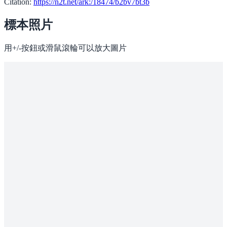
Citation:
https://n2t.net/ark:/18474/b2bv7bt3b
標本照片
用+/-按鈕或滑鼠滾輪可以放大圖片