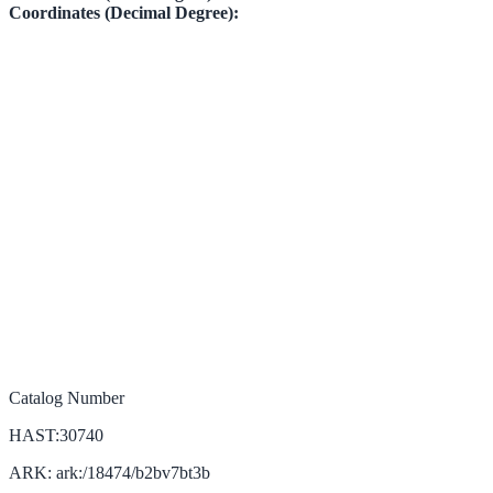
Coordinates (Decimal Degree):
Catalog Number
HAST:30740
ARK: ark:/18474/b2bv7bt3b