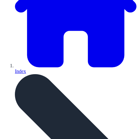
Index