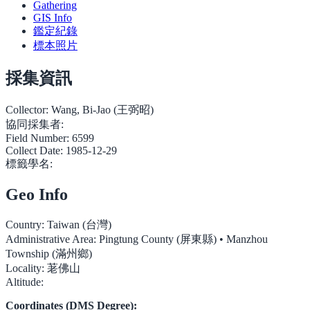
Gathering
GIS Info
鑑定紀錄
標本照片
採集資訊
Collector:
Wang, Bi-Jao (王弼昭)
協同採集者:
Field Number:
6599
Collect Date:
1985-12-29
標籤學名:
Geo Info
Country:
Taiwan (台灣)
Administrative Area:
Pingtung County (屏東縣) • Manzhou
Township (滿州鄉)
Locality:
荖佛山
Altitude:
Coordinates (DMS Degree):