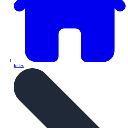
Index