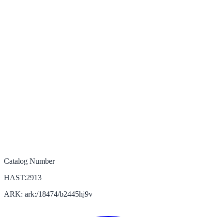
Catalog Number
HAST:2913
ARK: ark:/18474/b2445hj9v