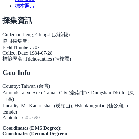
標本照片
採集資訊
Collector:
Peng, Ching-I (彭鏡毅)
協同採集者:
Field Number:
7071
Collect Date:
1984-07-28
標籤學名:
Trichosanthes (括樓屬)
Geo Info
Country:
Taiwan (台灣)
Administrative Area:
Tainan City (臺南市) • Dongshan District (東
山區)
Locality:
Mt. Kantoushan (崁頭山), Hsienkungmiao (仙公廟, a
temple)
Altitude:
550 - 690
Coordinates (DMS Degree):
Coordinates (Decimal Degree):