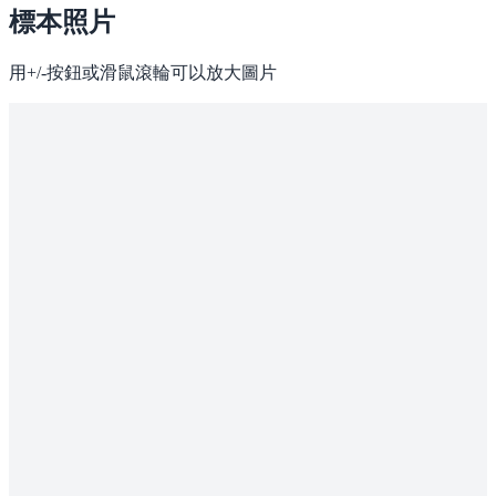
標本照片
用+/-按鈕或滑鼠滾輪可以放大圖片