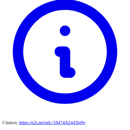
Citation:
https://n2t.net/ark:/18474/b2445hj9v