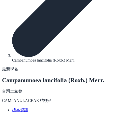
Campanumoea lancifolia (Roxb.) Merr.
最新學名
Campanumoea lancifolia
(Roxb.) Merr.
台灣土黨參
CAMPANULACEAE 桔梗科
標本資訊