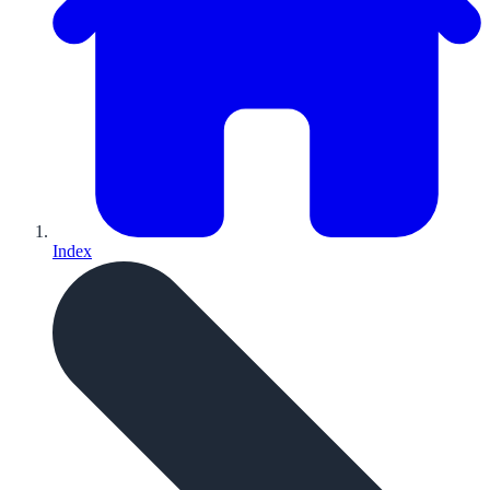
Index