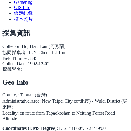
Gathering
GIS Info
鑑定紀錄
標本照片
採集資訊
Collector:
Ho, Hsiu-Lan (何秀蘭)
協同採集者:
T.-Y. Chen, T.-I Liu
Field Number:
845
Collect Date:
1992-12-05
標籤學名:
Geo Info
Country:
Taiwan (台灣)
Administrative Area:
New Taipei City (新北市) • Wulai District (烏
來區)
Locality:
en route from Tapaokoshan to Neitung Forest Road
Altitude:
Coordinates (DMS Degree):
E121°31'60", N24°49'60"