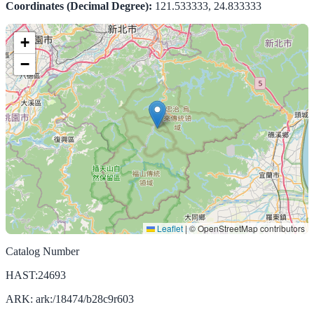
Coordinates (Decimal Degree):
121.533333, 24.833333
+
−
Leaflet
|
© OpenStreetMap contributors
Catalog Number
HAST:24693
ARK: ark:/18474/b28c9r603