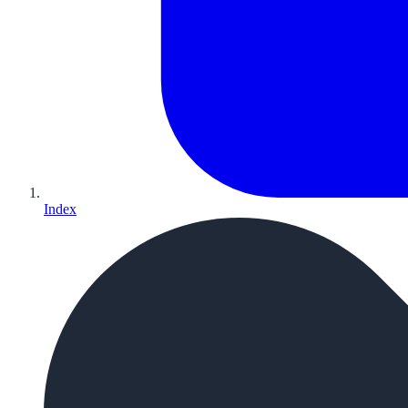
Index