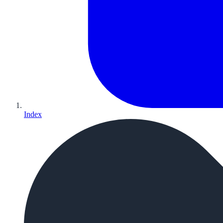
Index