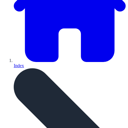
Index