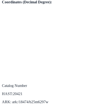
Coordinates (Decimal Degree):
Catalog Number
HAST:20421
ARK: ark:/18474/b25m6297w