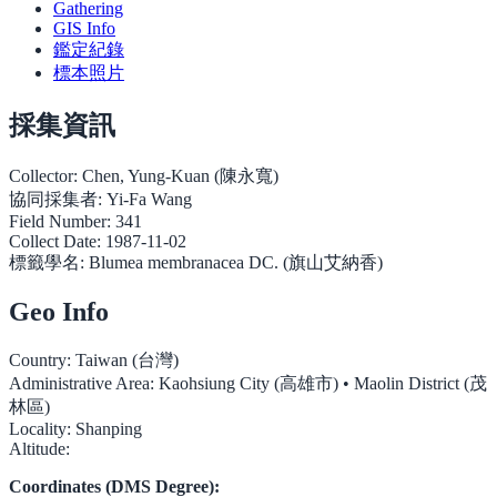
Gathering
GIS Info
鑑定紀錄
標本照片
採集資訊
Collector:
Chen, Yung-Kuan (陳永寬)
協同採集者:
Yi-Fa Wang
Field Number:
341
Collect Date:
1987-11-02
標籤學名:
Blumea membranacea DC. (旗山艾納香)
Geo Info
Country:
Taiwan (台灣)
Administrative Area:
Kaohsiung City (高雄市) • Maolin District (茂
林區)
Locality:
Shanping
Altitude:
Coordinates (DMS Degree):