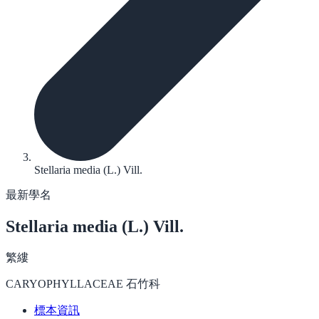
Stellaria media (L.) Vill.
最新學名
Stellaria media
(L.) Vill.
繁縷
CARYOPHYLLACEAE 石竹科
標本資訊