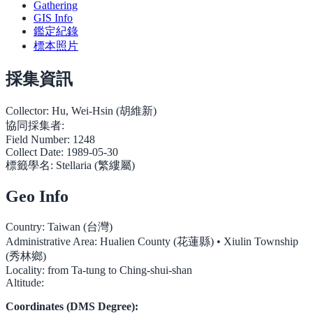
Gathering
GIS Info
鑑定紀錄
標本照片
採集資訊
Collector:
Hu, Wei-Hsin (胡維新)
協同採集者:
Field Number:
1248
Collect Date:
1989-05-30
標籤學名:
Stellaria (繁縷屬)
Geo Info
Country:
Taiwan (台灣)
Administrative Area:
Hualien County (花蓮縣) • Xiulin Township
(秀林鄉)
Locality:
from Ta-tung to Ching-shui-shan
Altitude:
Coordinates (DMS Degree):