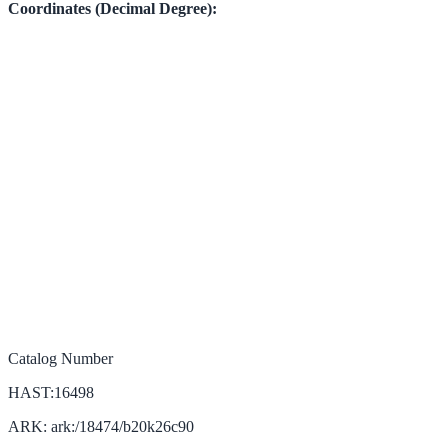
Coordinates (Decimal Degree):
Catalog Number
HAST:16498
ARK: ark:/18474/b20k26c90