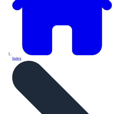
Index