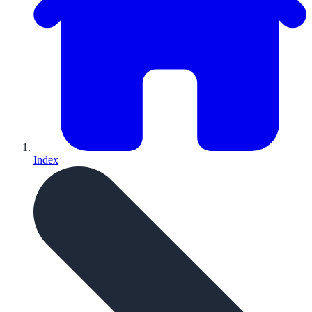
Index