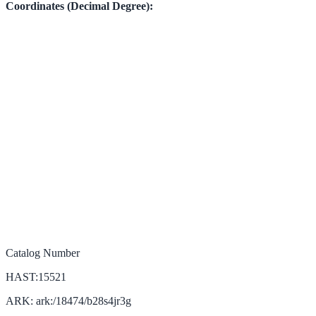
Coordinates (Decimal Degree):
Catalog Number
HAST:15521
ARK: ark:/18474/b28s4jr3g