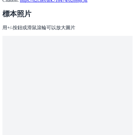
Citation:
https://n2t.net/ark:/18474/b28s4jr3g
標本照片
用+/-按鈕或滑鼠滾輪可以放大圖片