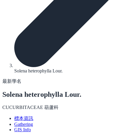
Solena heterophylla Lour.
最新學名
Solena heterophylla
Lour.
CUCURBITACEAE 葫蘆科
標本資訊
Gathering
GIS Info