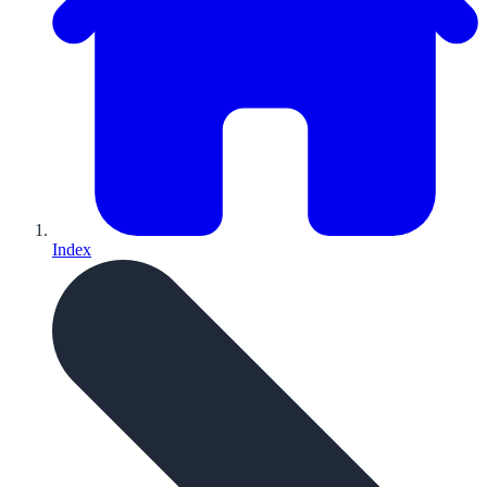
Index