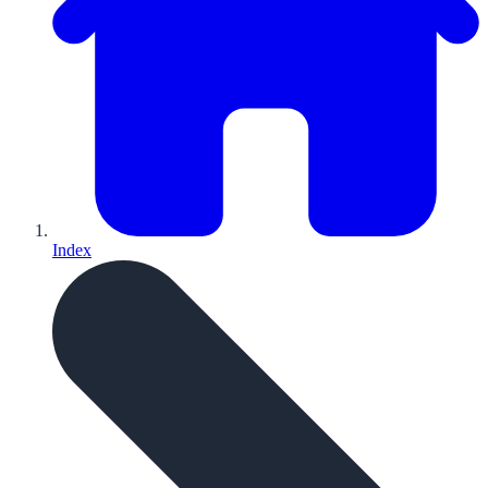
Index