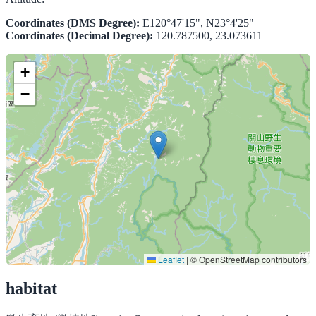
Coordinates (DMS Degree):
E120°47'15", N23°4'25"
Coordinates (Decimal Degree):
120.787500, 23.073611
+
−
Leaflet
|
© OpenStreetMap contributors
habitat