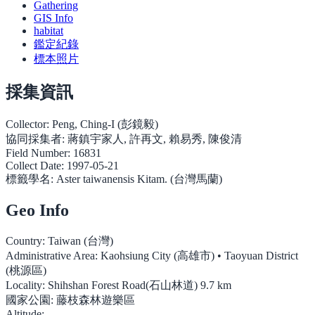
Gathering
GIS Info
habitat
鑑定紀錄
標本照片
採集資訊
Collector:
Peng, Ching-I (彭鏡毅)
協同採集者:
蔣鎮宇家人, 許再文, 賴易秀, 陳俊清
Field Number:
16831
Collect Date:
1997-05-21
標籤學名:
Aster taiwanensis Kitam. (台灣馬蘭)
Geo Info
Country:
Taiwan (台灣)
Administrative Area:
Kaohsiung City (高雄市) • Taoyuan District
(桃源區)
Locality:
Shihshan Forest Road(石山林道) 9.7 km
國家公園:
藤枝森林遊樂區
Altitude: