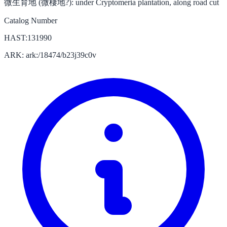
微生育地 (微棲地?):
under Cryptomeria plantation, along road cut
Catalog Number
HAST:131990
ARK: ark:/18474/b23j39c0v