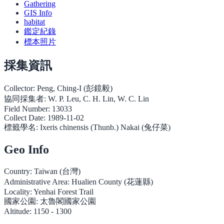
Gathering
GIS Info
habitat
鑑定紀錄
標本照片
採集資訊
Collector:
Peng, Ching-I (彭鏡毅)
協同採集者:
W. P. Leu, C. H. Lin, W. C. Lin
Field Number:
13033
Collect Date:
1989-11-02
標籤學名:
Ixeris chinensis (Thunb.) Nakai (兔仔菜)
Geo Info
Country:
Taiwan (台灣)
Administrative Area:
Hualien County (花蓮縣)
Locality:
Yenhai Forest Trail
國家公園:
太魯閣國家公園
Altitude:
1150 - 1300