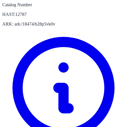
Catalog Number
HAST:12787
ARK: ark:/18474/b28p5vk0v