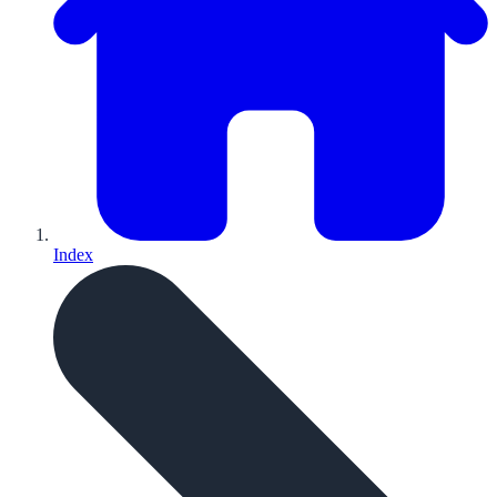
Index