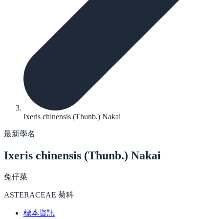
Ixeris chinensis (Thunb.) Nakai
最新學名
Ixeris chinensis
(Thunb.) Nakai
兔仔菜
ASTERACEAE 菊科
標本資訊