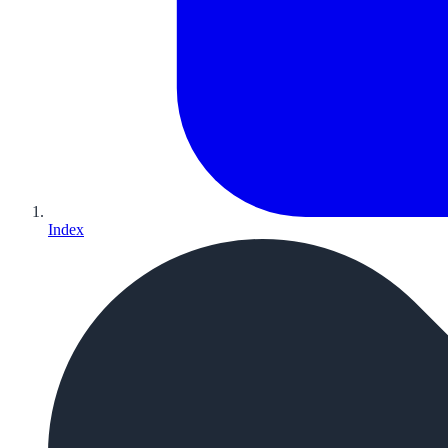
Index