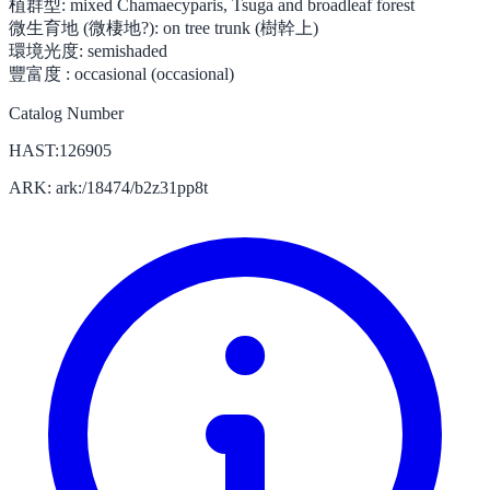
植群型:
mixed Chamaecyparis, Tsuga and broadleaf forest
微生育地 (微棲地?):
on tree trunk (樹幹上)
環境光度:
semishaded
豐富度 :
occasional (occasional)
Catalog Number
HAST:126905
ARK: ark:/18474/b2z31pp8t