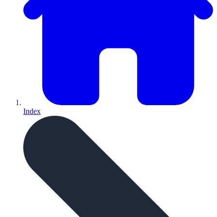
Index