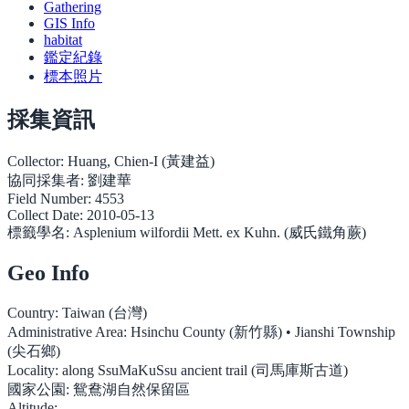
Gathering
GIS Info
habitat
鑑定紀錄
標本照片
採集資訊
Collector:
Huang, Chien-I (黃建益)
協同採集者:
劉建華
Field Number:
4553
Collect Date:
2010-05-13
標籤學名:
Asplenium wilfordii Mett. ex Kuhn. (威氏鐵角蕨)
Geo Info
Country:
Taiwan (台灣)
Administrative Area:
Hsinchu County (新竹縣) • Jianshi Township
(尖石鄉)
Locality:
along SsuMaKuSsu ancient trail (司馬庫斯古道)
國家公園:
鴛鴦湖自然保留區
Altitude: