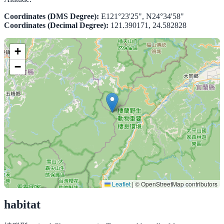
Coordinates (DMS Degree):
E121°23'25", N24°34'58"
Coordinates (Decimal Degree):
121.390171, 24.582828
+
−
Leaflet
|
© OpenStreetMap contributors
habitat