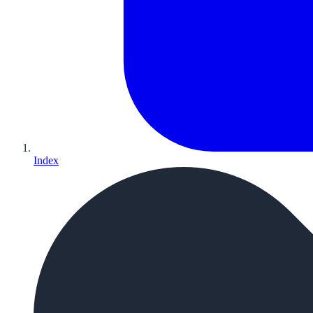
Index