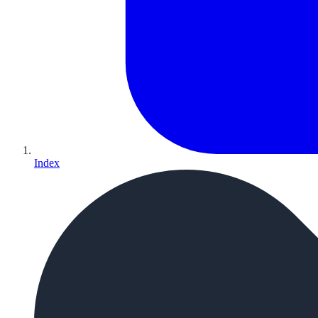
Index