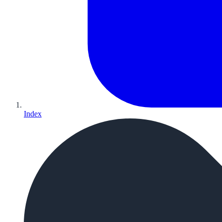
Index