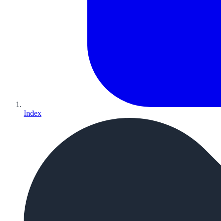
Index