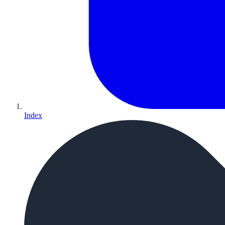
Index