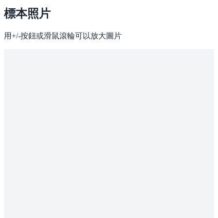
標本照片
用+/-按鈕或滑鼠滾輪可以放大圖片