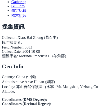
Gathering
GIS Info
鑑定紀錄
標本照片
採集資訊
Collector:
Xiao, Bai-Zhong (蕭百中)
協同採集者:
Field Number:
3883
Collect Date:
2004-10-08
標籤學名:
Morinda umbellata L. (羊角藤)
Geo Info
Country:
China (中國)
Administrative Area:
Hunan (湖南)
Locality:
莽山自然保護區白水寨 | Mt. Mangshan, Yizhang Co
Altitude:
Coordinates (DMS Degree):
Coordinates (Decimal Degree):