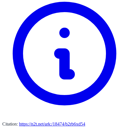
Citation:
https://n2t.net/ark:/18474/b2rb6xd54