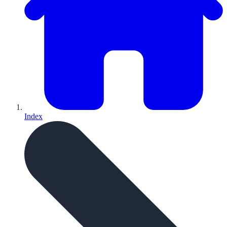
Index