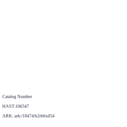
Catalog Number
HAST:106547
ARK: ark:/18474/b2rb6xd54