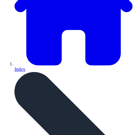
Index