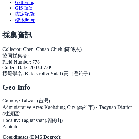
Gathering
GIS Info
鑑定紀錄
標本照片
採集資訊
Collector:
Chen, Chuan-Chieh (陳傳杰)
協同採集者:
Field Number:
778
Collect Date:
2003-07-09
標籤學名:
Rubus rolfei Vidal (高山懸鉤子)
Geo Info
Country:
Taiwan (台灣)
Administrative Area:
Kaohsiung City (高雄市) • Taoyuan District
(桃源區)
Locality:
Taguanshan(塔關山)
Altitude:
Coordinates (DMS Degree):