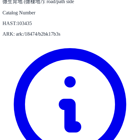
微生育地 (微棲地?):
road/path side
Catalog Number
HAST:103435
ARK: ark:/18474/b2bk17b3s