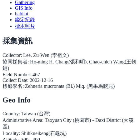
Gathering
GIS Info
habitat
鑑定紀錄
標本照片
採集資訊
Collector:
Lee, Zu-Wen (李祖文)
協同採集者:
Ho-ming H. Chang(張和明), Chao-chien Wang(王朝
鍵)
Field Number:
467
Collect Date:
2002-12-16
標籤學名:
Zehneria mucronata (Bl.) Miq. (黑果馬㼎兒)
Geo Info
Country:
Taiwan (台灣)
Administrative Area:
Taoyuan City (桃園市) • Daxi District (大溪
區)
Locality:
Shihkueikeng(石龜坑)
Altitude:
300 - 400