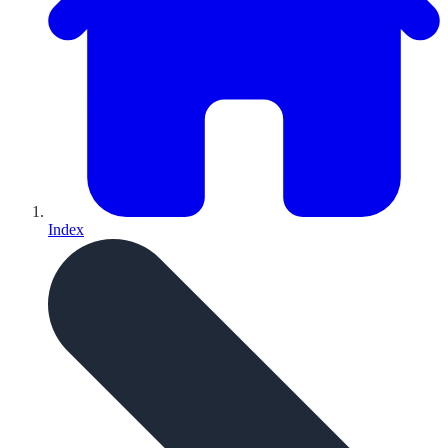
Index