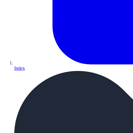
Index