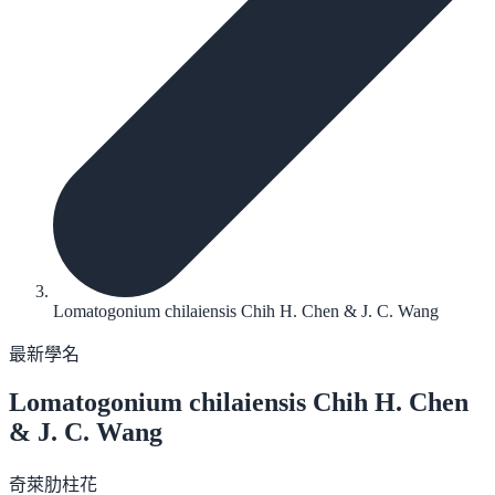
Lomatogonium chilaiensis Chih H. Chen & J. C. Wang
最新學名
Lomatogonium chilaiensis
Chih H. Chen
& J. C. Wang
奇萊肋柱花