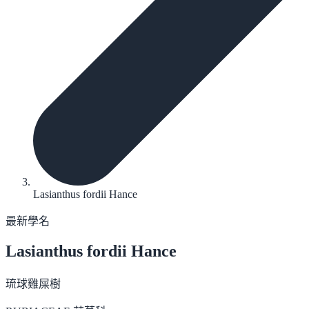
Lasianthus fordii Hance
最新學名
Lasianthus fordii
Hance
琉球雞屎樹