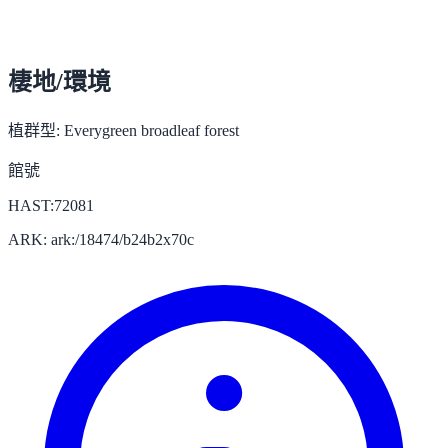
棲地/環境
植群型:
Everygreen broadleaf forest
館號
HAST:72081
ARK: ark:/18474/b24b2x70c