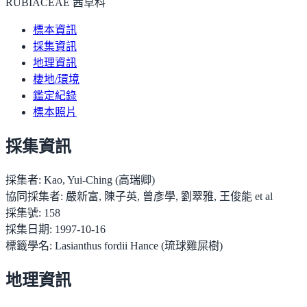
RUBIACEAE 茜草科
標本資訊
採集資訊
地理資訊
棲地/環境
鑑定紀錄
標本照片
採集資訊
採集者:
Kao, Yui-Ching (高瑞卿)
協同採集者:
嚴新富, 陳子英, 曾彥學, 劉翠雅, 王俊能 et al
採集號:
158
採集日期:
1997-10-16
標籤學名:
Lasianthus fordii Hance (琉球雞屎樹)
地理資訊