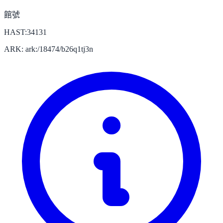
館號
HAST:34131
ARK: ark:/18474/b26q1tj3n